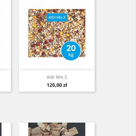
Szybki podgląd

Aidi Mix 3
Cena
120,00 zł