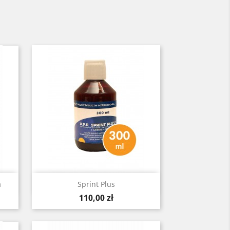
Szybki podgląd

a
Sprint Plus
Cena
110,00 zł