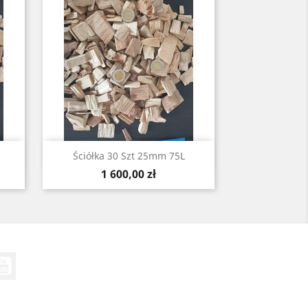
Szybki podgląd

Ściółka 30 Szt 25mm 75L
Cena
1 600,00 zł
YouTube