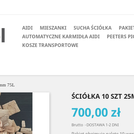
AIDI
MIESZANKI
SUCHA ŚCIÓŁKA
PAKIE
AUTOMATYCZNE KARMIDŁA AIDI
PEETERS P
KOSZE TRANSPORTOWE
25mm 75L
ŚCIÓŁKA 10 SZT 2
700,00 zł
Brutto
DOSTAWA 1-2 DNI
Pakiet obejmuje paletę 10 wo