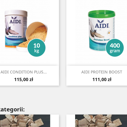
Szybki podgląd
Szybki podgląd


AIDI CONDITION PLUS...
AIDI PROTEIN BOOST
Cena
Cena
115,00 zł
111,00 zł
ategorii: