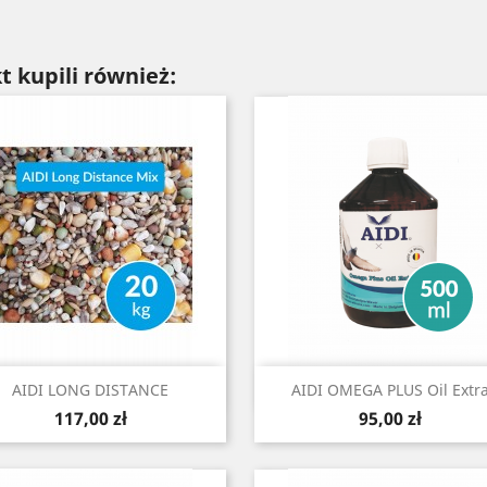
t kupili również:
Szybki podgląd
Szybki podgląd


AIDI LONG DISTANCE
AIDI OMEGA PLUS Oil Extr
Cena
Cena
117,00 zł
95,00 zł