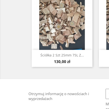
Szybki podgląd

Ściółka 2 Szt 25mm 75L Z...
Cena
130,00 zł
Otrzymuj informację o nowościach i
wyprzedażach
M
od