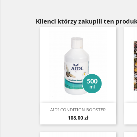
Klienci którzy zakupili ten produk
Szybki podgląd

AIDI CONDITION BOOSTER
Cena
108,00 zł