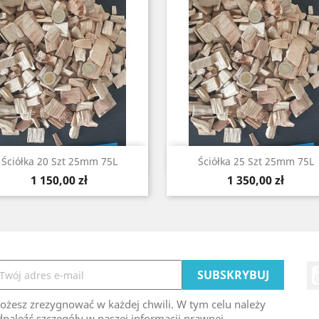
Szybki podgląd
Szybki podgląd


Ściółka 20 Szt 25mm 75L
Ściółka 25 Szt 25mm 75L
Cena
Cena
1 150,00 zł
1 350,00 zł
ożesz zrezygnować w każdej chwili. W tym celu należy
naleźć szczegóły w naszej informacji prawnej.