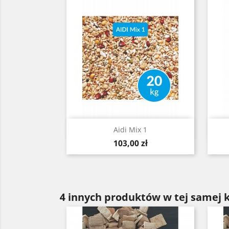
Szybki podgląd

Aidi Mix 1
Cena
103,00 zł
4 innych produktów w tej samej k