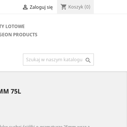
shopping_cart

Koszyk
(0)
Zaloguj się
TY LOTOWE
IGEON PRODUCTS

5MM 75L
rków suchej ściółki o gramaturze 25mm wraz z