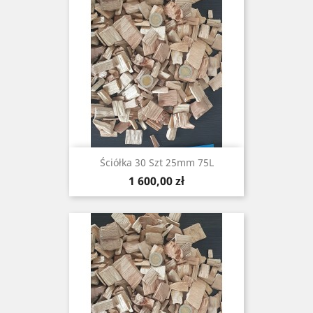
Ściółka 30 Szt 25mm 75L
Cena
1 600,00 zł