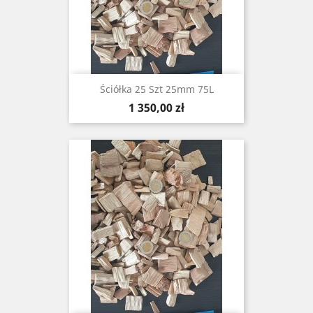
Ściółka 25 Szt 25mm 75L
Cena
1 350,00 zł