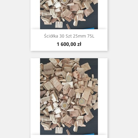
Ściółka 30 Szt 25mm 75L
Cena
1 600,00 zł