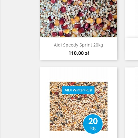
Szybki podgląd

Aidi Speedy Sprint 20kg
Cena
110,00 zł