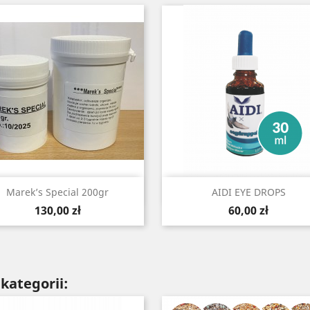
Szybki podgląd
Szybki podgląd


Marek’s Special 200gr
AIDI EYE DROPS
Cena
Cena
130,00 zł
60,00 zł
kategorii: