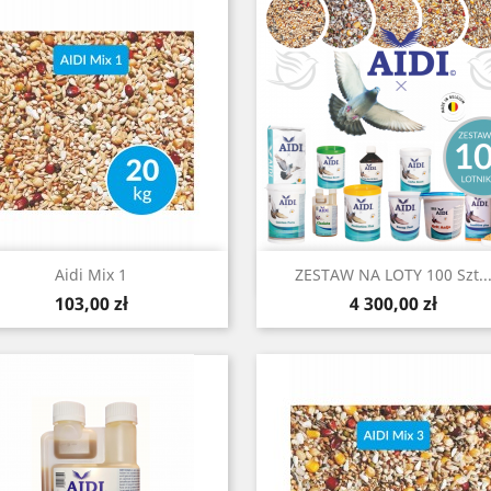
Szybki podgląd
Szybki podgląd


Aidi Mix 1
ZESTAW NA LOTY 100 Szt..
Cena
Cena
103,00 zł
4 300,00 zł