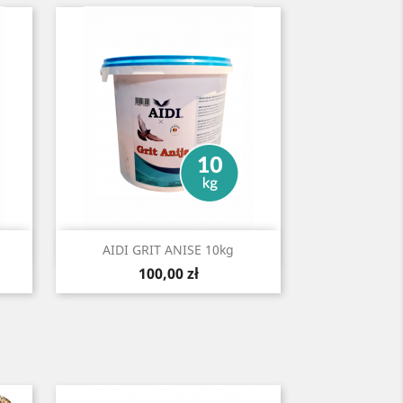
Szybki podgląd

AIDI GRIT ANISE 10kg
Cena
100,00 zł