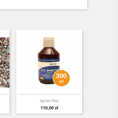
Szybki podgląd

Sprint Plus
Cena
110,00 zł