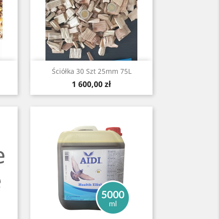
Szybki podgląd

Ściółka 30 Szt 25mm 75L
Cena
1 600,00 zł