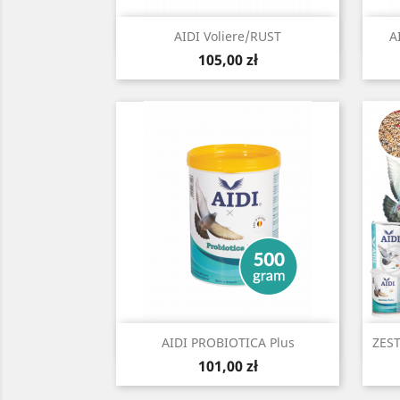
Szybki podgląd

AIDI Voliere/RUST
A
Cena
105,00 zł
Szybki podgląd

AIDI PROBIOTICA Plus
ZES
Cena
101,00 zł