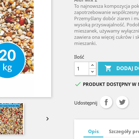
To najnowsza kompozycja po
zapotrzebowanie współczesny
Przemyślany dobór ziaren i mał
wysoką przyswajalność. Podob
mieszanek, używamy wyłącznie
zawiera ona więcej cukrów i 
mieszanki.
Ilość

DODAJ D

PRODUKT DOSTĘPNY W 
Udostępnij

Opis
Szczegóły p