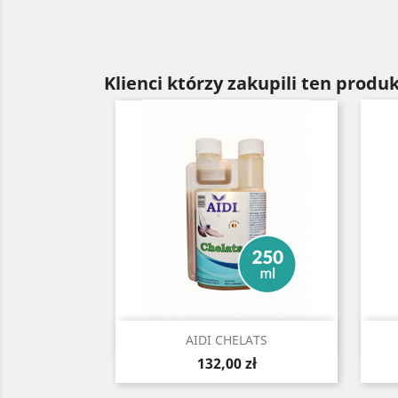
Klienci którzy zakupili ten produk
Szybki podgląd

AIDI CHELATS
Cena
132,00 zł