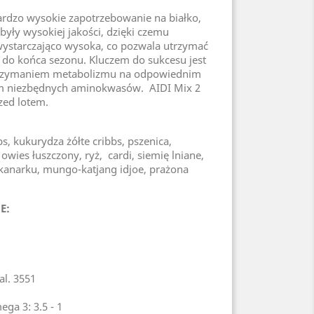
rdzo wysokie zapotrzebowanie na białko,
były wysokiej jakości, dzięki czemu
 wystarczająco wysoka, co pozwala utrzymać
i do końca sezonu. Kluczem do sukcesu jest
rzymaniem metabolizmu na odpowiednim
em niezbędnych aminokwasów. AIDI Mix 2
zed lotem.
, kukurydza żółte cribbs, pszenica,
 owies łuszczony, ryż, cardi, siemię lniane,
 kanarku, mungo-katjang idjoe, prażona
E:
al. 3551
a 3: 3.5 - 1