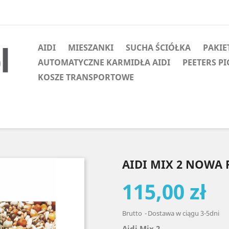
AIDI
MIESZANKI
SUCHA ŚCIÓŁKA
PAKIE
AUTOMATYCZNE KARMIDŁA AIDI
PEETERS P
KOSZE TRANSPORTOWE
AIDI MIX 2 NOWA
115,00 zł
Brutto
Dostawa w ciągu 3-5dni
Aidi Mix 2