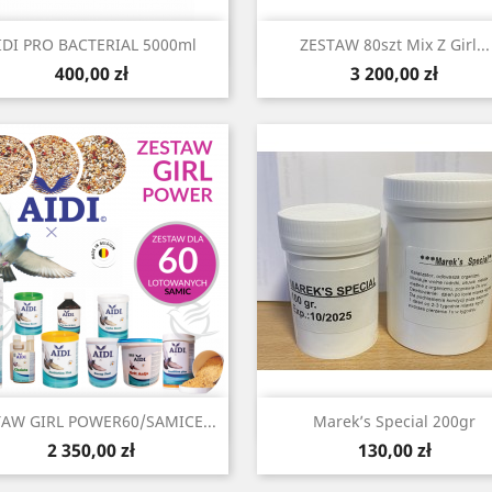
Szybki podgląd
Szybki podgląd


IDI PRO BACTERIAL 5000ml
ZESTAW 80szt Mix Z Girl...
Cena
Cena
400,00 zł
3 200,00 zł
Szybki podgląd
Szybki podgląd


TAW GIRL POWER60/SAMICE...
Marek’s Special 200gr
Cena
Cena
2 350,00 zł
130,00 zł