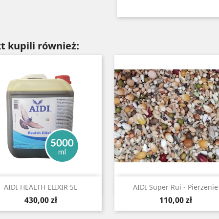
t kupili również:
Szybki podgląd
Szybki podgląd


AIDI HEALTH ELIXIR 5L
AIDI Super Rui - Pierzenie
Cena
Cena
430,00 zł
110,00 zł