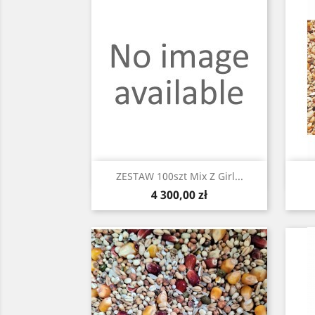
Szybki podgląd

ZESTAW 100szt Mix Z Girl...
Cena
4 300,00 zł