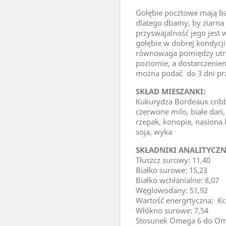
Gołębie pocztowe mają ba
dlatego dbamy, by ziarna 
przyswajalność jego jest
gołębie w dobrej kondycj
równowaga pomiędzy ut
poziomie, a dostarczeni
można podać do 3 dni pr
SKŁAD MIESZANKI:
Kukurydza Bordeaux cribbs
czerwone milo, białe dari,
rzepak, konopie, nasiona
soja, wyka
SKŁADNIKI ANALITYCZN
Tłuszcz surowy: 11,40
Białko surowe: 15,23
Białko wchłanialne: 8,07
Węglowodany: 51,92
Wartość energrtyczna:
Kc
Włókno surowe: 7,54
Stosunek Omega 6 do Omeg