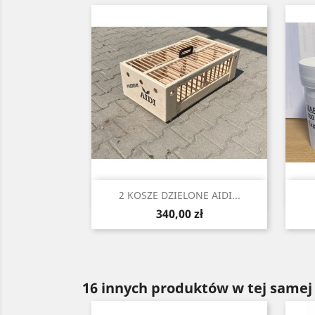
Szybki podgląd

2 KOSZE DZIELONE AIDI...
Cena
340,00 zł
16 innych produktów w tej samej 