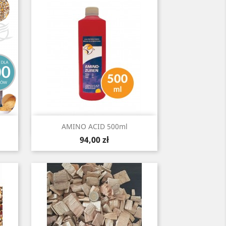
Szybki podgląd

.
AMINO ACID 500ml
Cena
94,00 zł