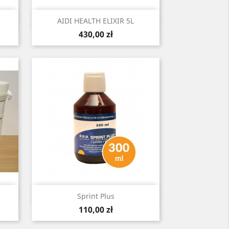
Szybki podgląd

AIDI HEALTH ELIXIR 5L
Cena
430,00 zł
Szybki podgląd

Sprint Plus
Cena
110,00 zł