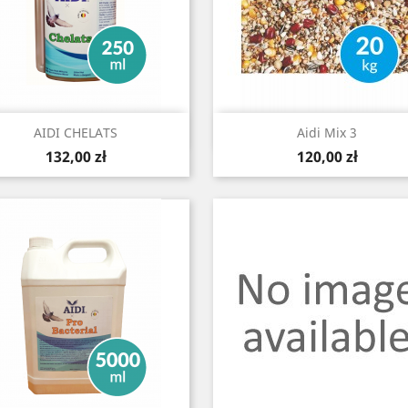
Szybki podgląd
Szybki podgląd


AIDI CHELATS
Aidi Mix 3
Cena
Cena
132,00 zł
120,00 zł