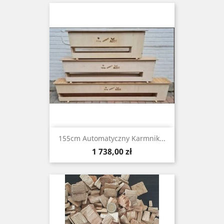
155cm Automatyczny Karmnik...
Cena
1 738,00 zł