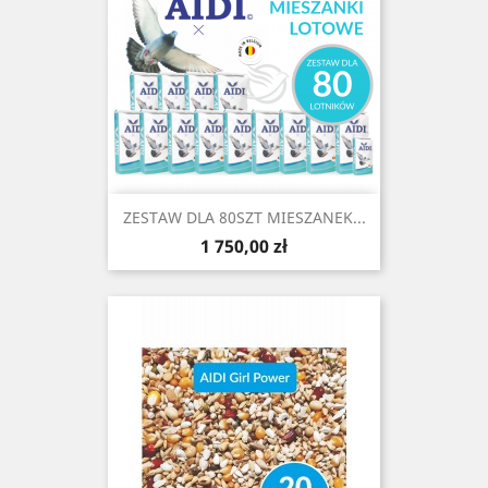
ZESTAW DLA 80SZT MIESZANEK...
Cena
1 750,00 zł