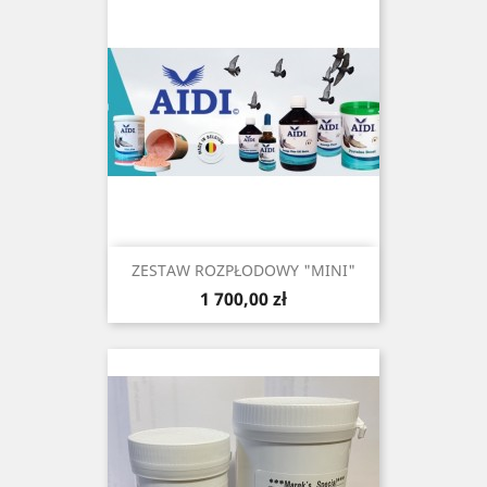
ZESTAW ROZPŁODOWY "MINI"
Cena
1 700,00 zł