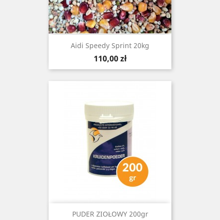
Aidi Speedy Sprint 20kg
Cena
110,00 zł
PUDER ZIOŁOWY 200gr