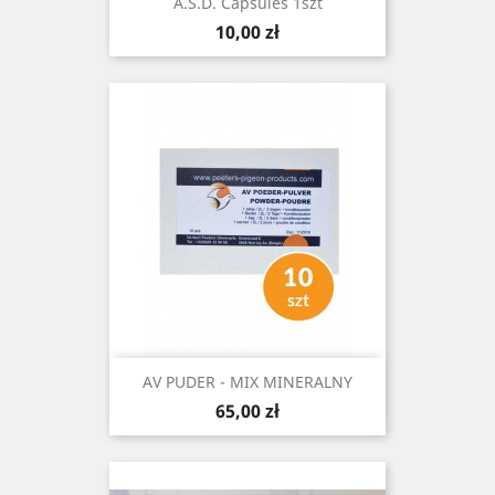
A.S.D. Capsules 1szt
Cena
10,00 zł
AV PUDER - MIX MINERALNY
Cena
65,00 zł