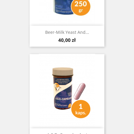
Beer-Milk Yeast And...
Cena
40,00 zł