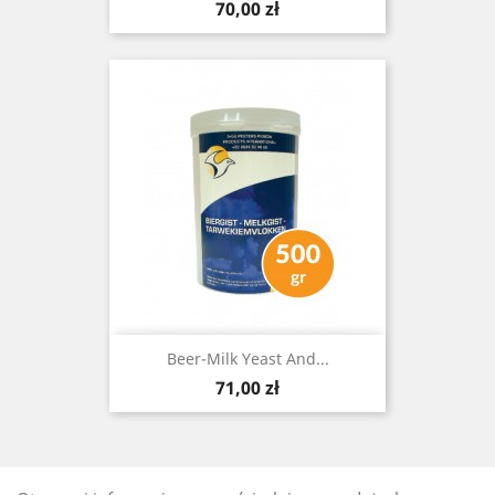
Cena
70,00 zł
Beer-Milk Yeast And...
Cena
71,00 zł