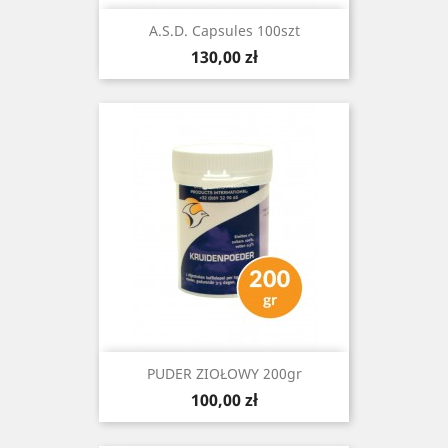
A.S.D. Capsules 100szt
Cena
130,00 zł
PUDER ZIOŁOWY 200gr
Cena
100,00 zł