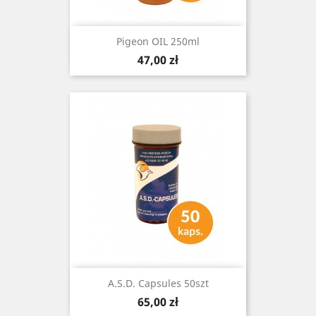
Pigeon OIL 250ml
Cena
47,00 zł
A.S.D. Capsules 50szt
Cena
65,00 zł