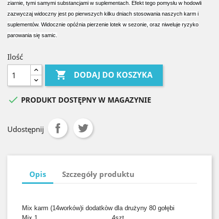
ziarnie, tymi samymi substancjami w suplementach. Efekt tego pomysłu w hodowli
zazwyczaj widoczny jest po pierwszych kilku dniach stosowania naszych karm i
suplementów. Widocznie opóźnia pierzenie lotek w sezonie, oraz niweluje ryzyko
parowania się samic.
Ilość

DODAJ DO KOSZYKA

PRODUKT DOSTĘPNY W MAGAZYNIE
Udostępnij
Opis
Szczegóły produktu
Mix karm (14worków)i dodatkòw dla drużyny 80 gołębi
Mix 1 4szt