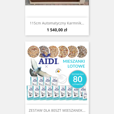
115cm Automatyczny Karmnik...
Cena
1 540,00 zł
ZESTAW DLA 80SZT MIESZANEK...