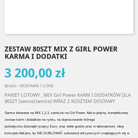
ZESTAW 80SZT MIX Z GIRL POWER
KARMA I DODATKI
3 200,00 zł
Brutto
DOSTAWA 1-2 DNI
PAKIET LOTOWY , MIX Girl Power KARM I DODATKÓW DLA
80SZT (samce/samice) WRAZ Z KOSZTEM DOSTAWY
Samce lotowane na MIX 1,2,3, samiczki na Girl Power. Aidi to jedyny, kompleksowy
zestaw karm i dodatków na rynku, na dopracowanie którego
poświęcono
dziesiątki
tysięcy Euro, oraz wiele godzin prac w laboratorium. Ideą
konceptu Aidi jest, by NIE DUBLOWAĆ substancji odrzywczych znajdujących się w