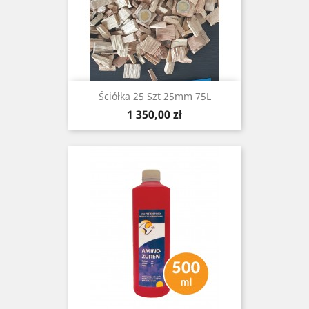
Ściółka 25 Szt 25mm 75L
Cena
1 350,00 zł