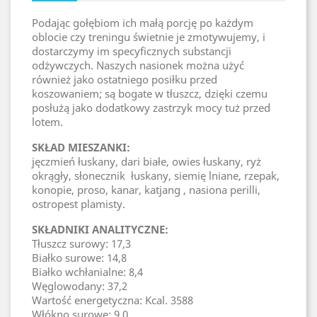
Podając gołębiom ich małą porcję po każdym
oblocie czy treningu świetnie je zmotywujemy, i
dostarczymy im specyficznych substancji
odżywczych. Naszych nasionek można użyć
również jako ostatniego posiłku przed
koszowaniem; są bogate w tłuszcz, dzięki czemu
posłużą jako dodatkowy zastrzyk mocy tuż przed
lotem.
SKŁAD MIESZANKI:
jęczmień łuskany, dari białe, owies łuskany, ryż
okrągły, słonecznik łuskany, siemię lniane, rzepak,
konopie, proso, kanar, katjang , nasiona perilli,
ostropest plamisty.
SKŁADNIKI ANALITYCZNE:
Tłuszcz surowy: 17,3
Białko surowe: 14,8
Białko wchłanialne: 8,4
Węglowodany: 37,2
Wartość energetyczna: Kcal. 3588
Włókno surowe: 9,0