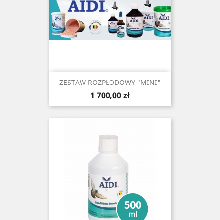
ZESTAW ROZPŁODOWY "MINI"
Cena
1 700,00 zł