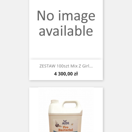
ZESTAW 100szt Mix Z Girl...
Cena
4 300,00 zł