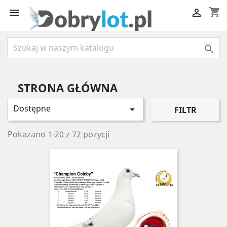
shopping_cart



STRONA GŁÓWNA
Dostępne

FILTR
Pokazano 1-20 z 72 pozycji