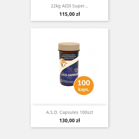
22kg AIDI Super...
Cena
115,00 zł
A.S.D. Capsules 100szt
Cena
130,00 zł