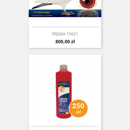
Pl0264-15021
Cena
800,00 zł