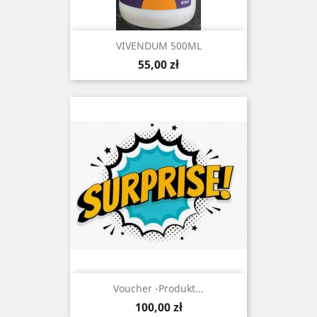
VIVENDUM 500ML
Cena
55,00 zł
Voucher -Produkt...
Cena
100,00 zł