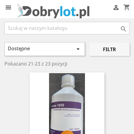
shopping_cart



Dostępne

FILTR
Pokazano 21-23 z 23 pozycji